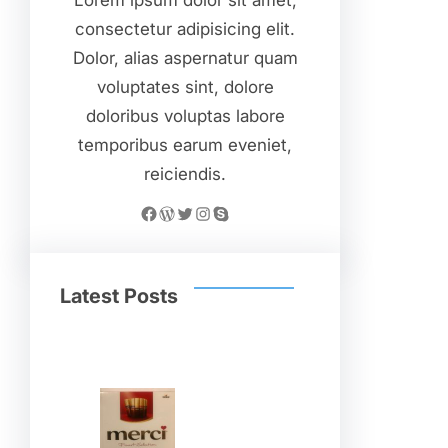
Lorem ipsum dolor sit amet,
consectetur adipisicing elit.
Dolor, alias aspernatur quam
voluptates sint, dolore
doloribus voluptas labore
temporibus earum eveniet,
reiciendis.
Facebook
WordPress
Twitter
Instagram
Skype
Latest Posts