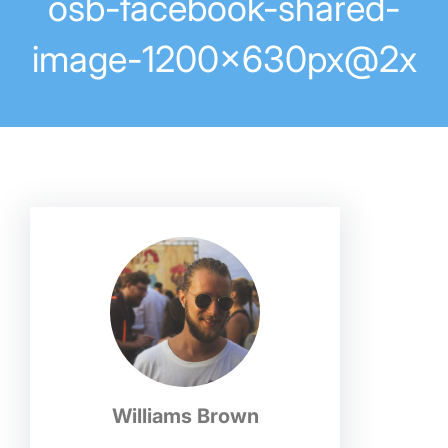
osb-facebook-shared-
image-1200x630px@2x
Williams Brown